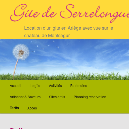
Location d'un gite en Ariège avec vue sur le
château de Montségur
Menu principal
Accueil
Le gîte
Activités
Patrimoine
Aller au contenu principal
Aller au contenu secondaire
Artisanat & Saveurs
Sites amis
Planning réservation
Tarifs
Accès